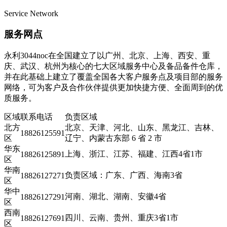
Service Network
服务网点
永利3044noc在全国建立了以广州、北京、上海、西安、重
庆、武汉、杭州为核心的七大区域服务中心及备品备件仓库，
并在此基础上建立了覆盖全国各大客户服务点及项目部的服务
网络，可为客户及合作伙伴提供更加快捷方便、全面周到的优
质服务。
区域
联系电话
负责区域
北方
北京、天津、河北、山东、黑龙江、吉林、
18826125591
区
辽宁、内蒙古东部 6 省 2 市
华东
上海、浙江、江苏、福建、江西4省1市
18826125891
区
华南
负责区域：广东、广西、海南3省
18826127271
区
华中
河南、湖北、湖南、安徽4省
18826127291
区
西南
四川、云南、贵州、重庆3省1市
18826127691
区