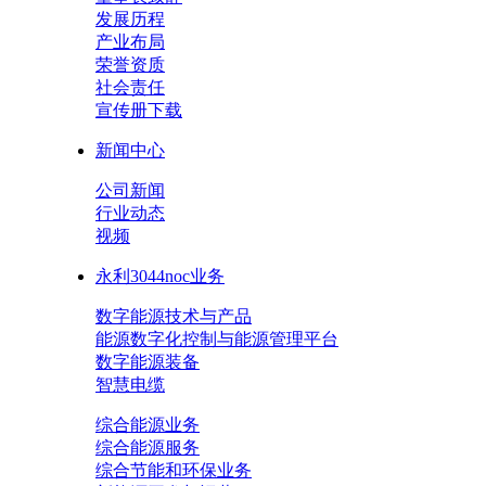
发展历程
产业布局
荣誉资质
社会责任
宣传册下载
新闻中心
公司新闻
行业动态
视频
永利3044noc业务
数字能源技术与产品
能源数字化控制与能源管理平台
数字能源装备
智慧电缆
综合能源业务
综合能源服务
综合节能和环保业务