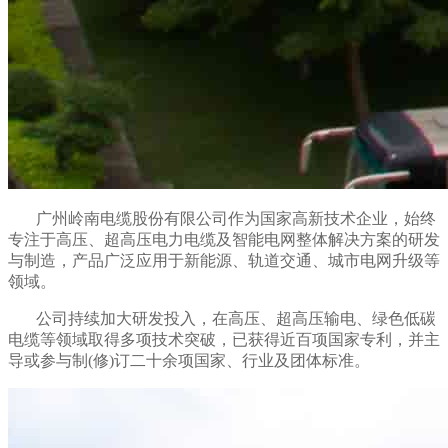
广州岭南电缆股份有限公司作为国家高新技术企业，始终
专注于高压、超高压电力电缆及智能电网整体解决方案的研发
与制造，产品广泛应用于新能源、轨道交通、城市电网升级等
领域。
公司持续加大研发投入，在高压、超高压输电、绿色低碳
电缆等领域取得多项技术突破，已获得近百项国家专利，并主
导或参与制(修)订二十余项国家、行业及团体标准。