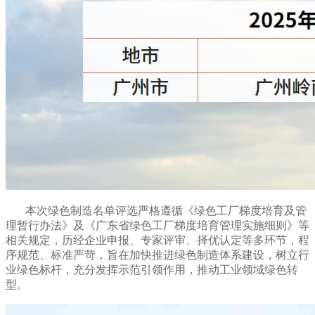
本次绿色制造名单评选严格遵循《绿色工厂梯度培育及管
理暂行办法》及《广东省绿色工厂梯度培育管理实施细则》等
相关规定，历经企业申报、专家评审、择优认定等多环节，程
序规范、标准严苛，旨在加快推进绿色制造体系建设，树立行
业绿色标杆，充分发挥示范引领作用，推动工业领域绿色转
型。